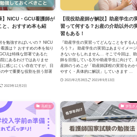
】NICU・GCU看護師が
【現役助産師が解説】助産学生の
こと、おすすめ本も紹
習って何する？お産の介助以外の
習もある！
何を勉強すればいいの？ NICU
『助産学生の実習ってどんなことをするん
看護は？ おすすめの本を知り
ろう？』 助産学生の実習はあまりイメー
やGCUは特殊な部署であるた
きないかもしれません… そこで今回は、
病院にあるわけではありませ
師を目指している方や助産学生に向けて、
近に感じにくい存在ですが、日
産師のうめこが「助産師課程の実習をわか
療の中で重要な役割を担う部署
やすく・具体的に解説」していきます ...
2021年2月28日
2021年9月13日
2023年12月2日
高校生
学生さ