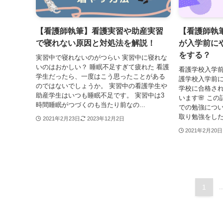
【看護師執筆】看護実習や助産実習
【看護師執
で寝れない原因と対処法を解説！
が入学前に
をする？
実習中で寝れないのがつらい 実習中に寝れな
いのはおかしい？ 睡眠不足すぎて疲れた 看護
看護学校入学前
学生だったら、一度はこう思ったことがある
護学校入学前に
のではないでしょうか。 実習中の看護学生や
学校に合格さ
助産学生はいつも睡眠不足です。 実習中は3
います🌸 こ
時間睡眠がつづくのも当たり前なの...
での勉強につ
取り勉強をした
2021年2月23日
2023年12月2日
2021年2月20日
1
..