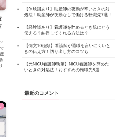
【体験談あり】助産師の夜勤が辛いときの対
処法！助産師が夜勤なしで働ける転職先7選！
実
実
【経験談あり】看護師を辞めるとき親にどう
伝える？納得してくれる方法は？
だ
【例文10種類】看護師が退職を言いにくいと
ジで
きの伝え方！切り出し方のコツも
助産
助
【元NICU看護師執筆】NICU看護師を辞めた
り
いときの対処法！おすすめの転職先8選
最近のコメント
ん