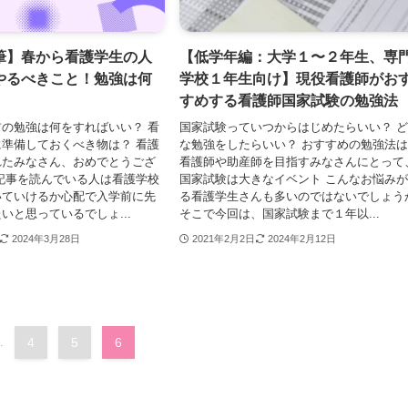
筆】春から看護学生の人
【低学年編：大学１〜２年生、専
やるべきこと！勉強は何
学校１年生向け】現役看護師がお
すめする看護師国家試験の勉強法
の勉強は何をすればいい？ 看
国家試験っていつからはじめたらいい？ 
準備しておくべき物は？ 看護
な勉強をしたらいい？ おすすめの勉強法
れたみなさん、おめでとうござ
看護師や助産師を目指すみなさんにとって
の記事を読んでいる人は看護学校
国家試験は大きなイベント こんなお悩み
いていけるか心配で入学前に先
る看護学生さんも多いのではないでしょう
いと思っているでしょ...
そこで今回は、国家試験まで１年以...
2024年3月28日
2021年2月2日
2024年2月12日
.
4
5
6